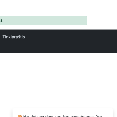
s.
Tinklaraštis
🍪 Naudojame slapukus, kad pagerintume jūsų