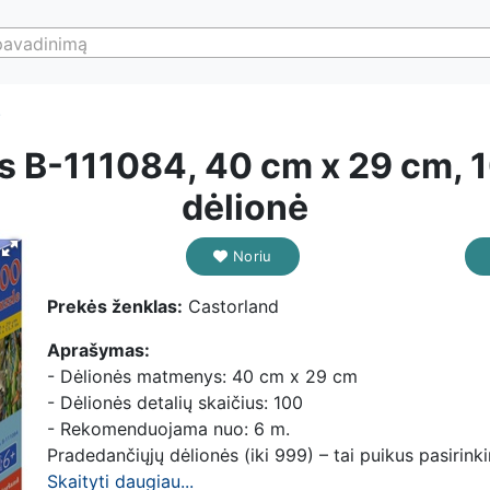
pavadinimą
)
s B-111084, 40 cm x 29 cm, 1
dėlionė
Noriu
Prekės ženklas:
Castorland
Aprašymas:
- Dėlionės matmenys: 40 cm x 29 cm
- Dėlionės detalių skaičius: 100
- Rekomenduojama nuo: 6 m.
Pradedančiųjų dėlionės (iki 999) – tai puikus pasirink
Skaityti daugiau...