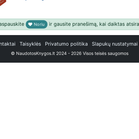
aspauskite
ir gausite pranešimą, kai daiktas atsira
Noriu
ntaktai
Taisyklės
Privatumo politika
Slapukų nustatymai
© NaudotosKnygos.lt 2024 - 2026 Visos teisės saugomos