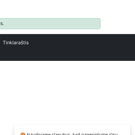
s.
Tinklaraštis
🍪 Naudojame slapukus, kad pagerintume jūsų