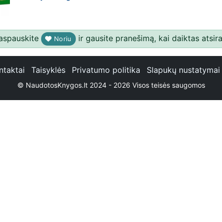
aspauskite
ir gausite pranešimą, kai daiktas atsira
Noriu
ntaktai
Taisyklės
Privatumo politika
Slapukų nustatymai
© NaudotosKnygos.lt 2024 - 2026 Visos teisės saugomos