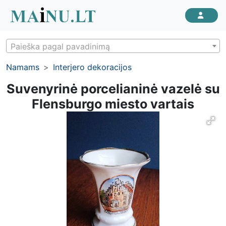
Paieška pagal pavadinimą
Namams
Interjero dekoracijos
Suvenyrinė porcelianinė vazelė su
Flensburgo miesto vartais