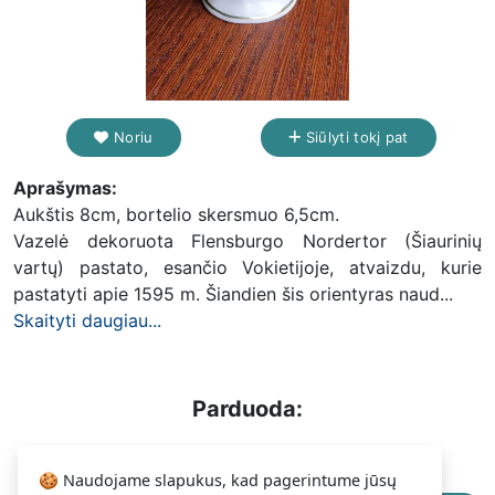
Noriu
Siūlyti tokį pat
Aprašymas:
Aukštis 8cm, bortelio skersmuo 6,5cm.
Vazelė dekoruota Flensburgo Nordertor (Šiaurinių
vartų) pastato, esančio Vokietijoje, atvaizdu, kurie
pastatyti apie 1595 m. Šiandien šis orientyras naud...
Skaityti daugiau...
Parduoda:
1.99 €
Gaiva
🍪 Naudojame slapukus, kad pagerintume jūsų