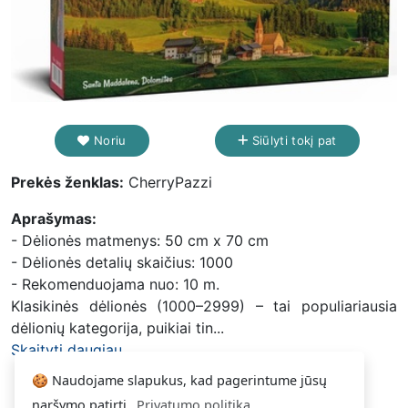
Noriu
Siūlyti tokį pat
Prekės ženklas:
CherryPazzi
Aprašymas:
- Dėlionės matmenys: 50 cm x 70 cm
- Dėlionės detalių skaičius: 1000
- Rekomenduojama nuo: 10 m.
Klasikinės dėlionės (1000–2999) – tai populiariausia
dėlionių kategorija, puikiai tin...
Skaityti daugiau...
🍪 Naudojame slapukus, kad pagerintume jūsų
naršymo patirtį.
Privatumo politika