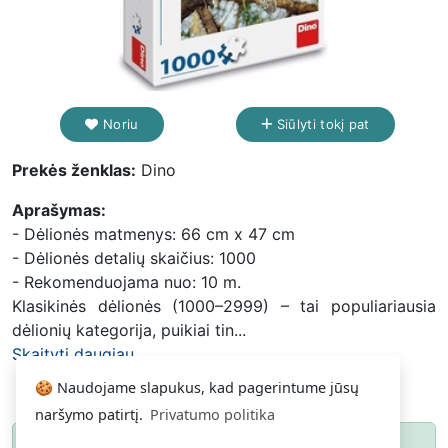
Noriu
Siūlyti tokį pat
Prekės ženklas:
Dino
Aprašymas:
- Dėlionės matmenys: 66 cm x 47 cm
- Dėlionės detalių skaičius: 1000
- Rekomenduojama nuo: 10 m.
Klasikinės dėlionės (1000–2999) – tai populiariausia
dėlionių kategorija, puikiai tin...
Skaityti daugiau...
🍪 Naudojame slapukus, kad pagerintume jūsų
naršymo patirtį.
Privatumo politika
Paspauskite
ir gausite pranešimą, kai
Noriu