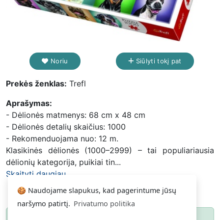
Noriu
Siūlyti tokį pat
Prekės ženklas:
Trefl
Aprašymas:
- Dėlionės matmenys: 68 cm x 48 cm
- Dėlionės detalių skaičius: 1000
- Rekomenduojama nuo: 12 m.
Klasikinės dėlionės (1000–2999) – tai populiariausia
dėlionių kategorija, puikiai tin...
Skaityti daugiau...
🍪 Naudojame slapukus, kad pagerintume jūsų
naršymo patirtį.
Privatumo politika
Paspauskite
ir gausite pranešimą, kai
Noriu