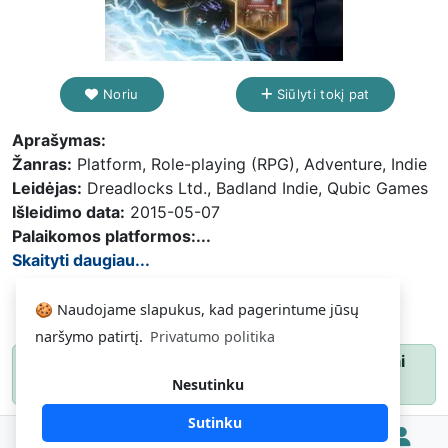
Noriu
Siūlyti tokį pat
Aprašymas:
Žanras:
Platform, Role-playing (RPG), Adventure, Indie
Leidėjas:
Dreadlocks Ltd., Badland Indie, Qubic Games
Išleidimo data:
2015-05-07
Palaikomos platformos:...
Skaityti daugiau...
🍪 Naudojame slapukus, kad pagerintume jūsų
naršymo patirtį.
Privatumo politika
Paspauskite
ir gausite pranešimą, kai
Noriu
Nesutinku
daiktas atsiras.
Sutinku