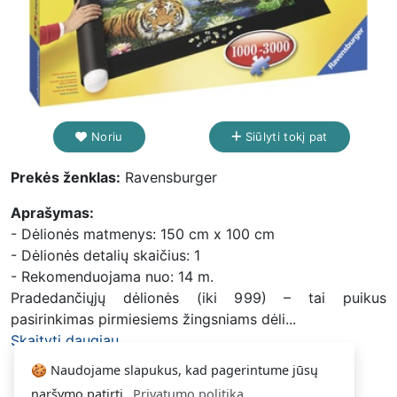
Noriu
Siūlyti tokį pat
Prekės ženklas:
Ravensburger
Aprašymas:
- Dėlionės matmenys: 150 cm x 100 cm
- Dėlionės detalių skaičius: 1
- Rekomenduojama nuo: 14 m.
Pradedančiųjų dėlionės (iki 999) – tai puikus
pasirinkimas pirmiesiems žingsniams dėli...
Skaityti daugiau...
🍪 Naudojame slapukus, kad pagerintume jūsų
naršymo patirtį.
Privatumo politika