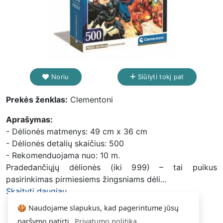
Noriu
Siūlyti tokį pat
Prekės ženklas:
Clementoni
Aprašymas:
- Dėlionės matmenys: 49 cm x 36 cm
- Dėlionės detalių skaičius: 500
- Rekomenduojama nuo: 10 m.
Pradedančiųjų dėlionės (iki 999) – tai puikus
pasirinkimas pirmiesiems žingsniams dėli...
Skaityti daugiau...
🍪 Naudojame slapukus, kad pagerintume jūsų
naršymo patirtį.
Privatumo politika