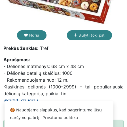
Noriu
Siūlyti tokį pat
Prekės ženklas:
Trefl
Aprašymas:
- Dėlionės matmenys: 68 cm x 48 cm
- Dėlionės detalių skaičius: 1000
- Rekomenduojama nuo: 12 m.
Klasikinės dėlionės (1000–2999) – tai populiariausia
dėlionių kategorija, puikiai tin...
Skaityti daugiau...
🍪 Naudojame slapukus, kad pagerintume jūsų
naršymo patirtį.
Privatumo politika
Paspauskite
ir gausite pranešimą, kai
Noriu