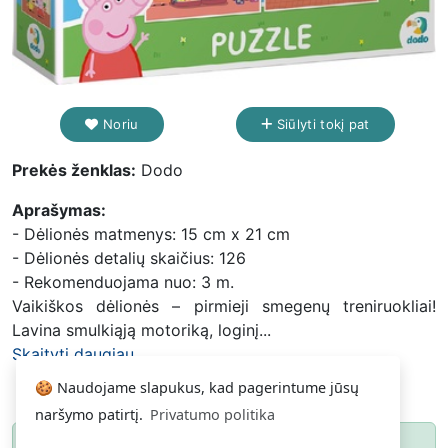
Noriu
Siūlyti tokį pat
Prekės ženklas:
Dodo
Aprašymas:
- Dėlionės matmenys: 15 cm x 21 cm
- Dėlionės detalių skaičius: 126
- Rekomenduojama nuo: 3 m.
Vaikiškos dėlionės – pirmieji smegenų treniruokliai!
Lavina smulkiąją motoriką, loginį...
Skaityti daugiau...
🍪 Naudojame slapukus, kad pagerintume jūsų
naršymo patirtį.
Privatumo politika
Paspauskite
ir gausite pranešimą, kai
Noriu