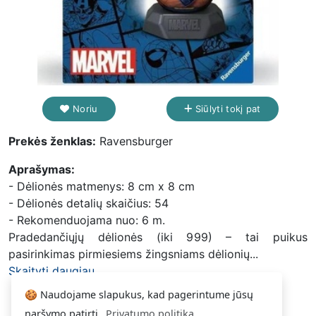
Noriu
Siūlyti tokį pat
Prekės ženklas:
Ravensburger
Aprašymas:
- Dėlionės matmenys: 8 cm x 8 cm
- Dėlionės detalių skaičius: 54
- Rekomenduojama nuo: 6 m.
Pradedančiųjų dėlionės (iki 999) – tai puikus
pasirinkimas pirmiesiems žingsniams dėlionių...
Skaityti daugiau...
🍪 Naudojame slapukus, kad pagerintume jūsų
naršymo patirtį.
Privatumo politika