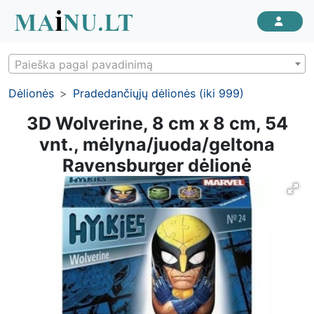
Paieška pagal pavadinimą
Dėlionės
Pradedančiųjų dėlionės (iki 999)
3D Wolverine, 8 cm x 8 cm, 54
vnt., mėlyna/juoda/geltona
Ravensburger dėlionė