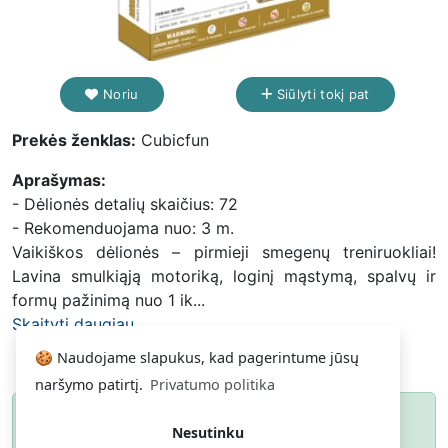
Noriu
Siūlyti tokį pat
Prekės ženklas:
Cubicfun
Aprašymas:
- Dėlionės detalių skaičius: 72
- Rekomenduojama nuo: 3 m.
Vaikiškos dėlionės – pirmieji smegenų treniruokliai!
Lavina smulkiąją motoriką, loginį mąstymą, spalvų ir
formų pažinimą nuo 1 ik...
Skaityti daugiau...
🍪 Naudojame slapukus, kad pagerintume jūsų
naršymo patirtį.
Privatumo politika
Paspauskite
ir gausite pranešimą, kai
Noriu
Nesutinku
daiktas atsiras.