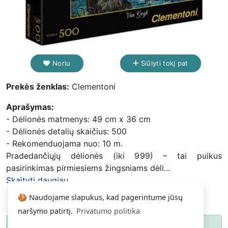
Noriu
Siūlyti tokį pat
Prekės ženklas:
Clementoni
Aprašymas:
- Dėlionės matmenys: 49 cm x 36 cm
- Dėlionės detalių skaičius: 500
- Rekomenduojama nuo: 10 m.
Pradedančiųjų dėlionės (iki 999) – tai puikus
pasirinkimas pirmiesiems žingsniams dėli...
Skaityti daugiau...
🍪 Naudojame slapukus, kad pagerintume jūsų
naršymo patirtį.
Privatumo politika
Paspauskite
ir gausite pranešimą, kai
Noriu