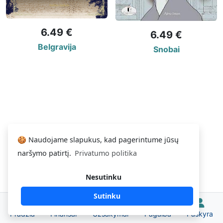
6.49 €
6.49 €
Belgravija
Snobai
🍪 Naudojame slapukus, kad pagerintume jūsų
naršymo patirtį.
Privatumo politika
Nesutinku
Sutinku
Pradžia
Finansai
Užsakymai
Pagalba
Paskyra