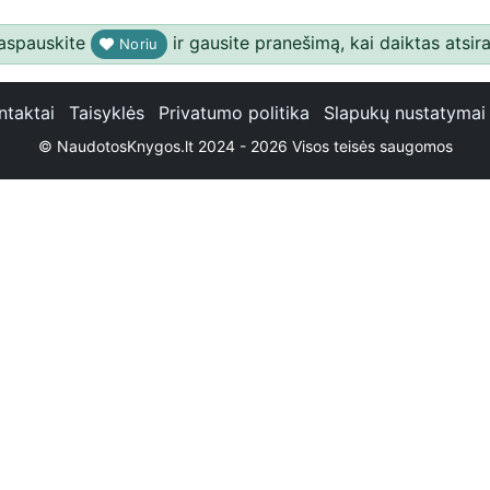
aspauskite
ir gausite pranešimą, kai daiktas atsira
Noriu
ntaktai
Taisyklės
Privatumo politika
Slapukų nustatymai
© NaudotosKnygos.lt 2024 - 2026 Visos teisės saugomos