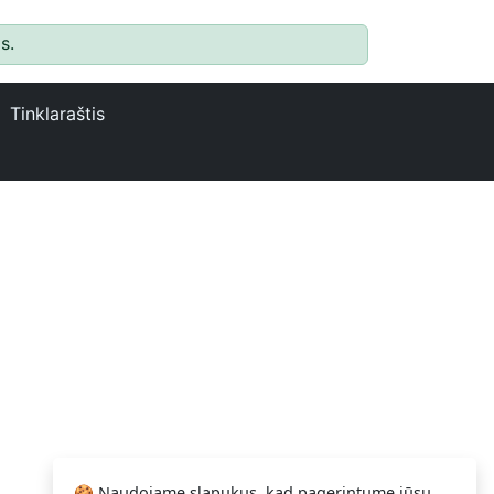
s.
Tinklaraštis
🍪 Naudojame slapukus, kad pagerintume jūsų