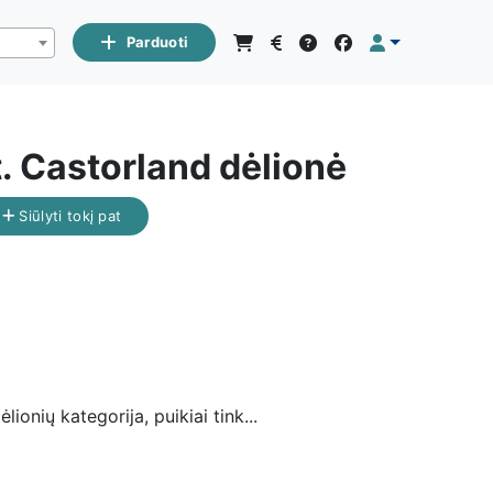
Parduoti
. Castorland dėlionė
Siūlyti tokį pat
ionių kategorija, puikiai tink...