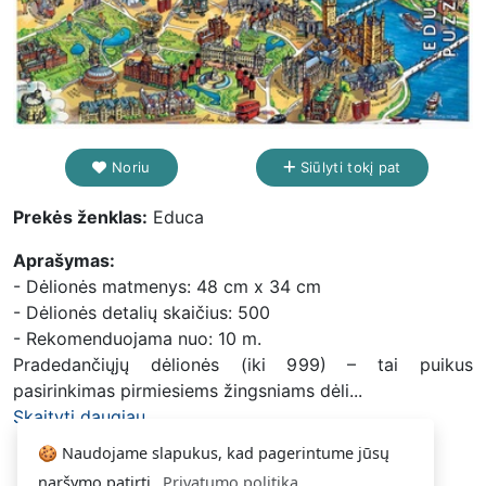
Noriu
Siūlyti tokį pat
Prekės ženklas:
Educa
Aprašymas:
- Dėlionės matmenys: 48 cm x 34 cm
- Dėlionės detalių skaičius: 500
- Rekomenduojama nuo: 10 m.
Pradedančiųjų dėlionės (iki 999) – tai puikus
pasirinkimas pirmiesiems žingsniams dėli...
Skaityti daugiau...
🍪 Naudojame slapukus, kad pagerintume jūsų
naršymo patirtį.
Privatumo politika