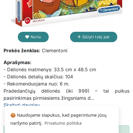
Noriu
Siūlyti tokį pat
Prekės ženklas:
Clementoni
Aprašymas:
- Dėlionės matmenys: 33.5 cm x 48.5 cm
- Dėlionės detalių skaičius: 104
- Rekomenduojama nuo: 6 m.
Pradedančiųjų dėlionės (iki 999) – tai puikus
pasirinkimas pirmiesiems žingsniams d...
Skaityti daugiau...
🍪 Naudojame slapukus, kad pagerintume jūsų
naršymo patirtį.
Privatumo politika
Paspauskite
ir gausite pranešimą, kai
Noriu