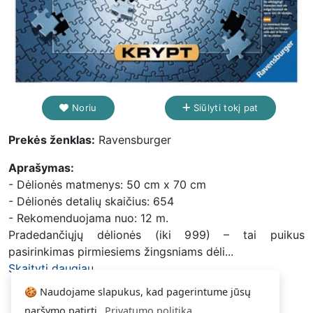
Noriu
Siūlyti tokį pat
Prekės ženklas:
Ravensburger
Aprašymas:
- Dėlionės matmenys: 50 cm x 70 cm
- Dėlionės detalių skaičius: 654
- Rekomenduojama nuo: 12 m.
Pradedančiųjų dėlionės (iki 999) – tai puikus
pasirinkimas pirmiesiems žingsniams dėli...
Skaityti daugiau...
🍪 Naudojame slapukus, kad pagerintume jūsų
naršymo patirtį.
Privatumo politika