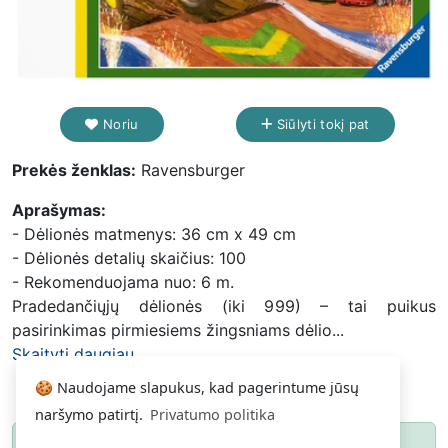
Noriu
Siūlyti tokį pat
Prekės ženklas:
Ravensburger
Aprašymas:
- Dėlionės matmenys: 36 cm x 49 cm
- Dėlionės detalių skaičius: 100
- Rekomenduojama nuo: 6 m.
Pradedančiųjų dėlionės (iki 999) – tai puikus
pasirinkimas pirmiesiems žingsniams dėlio...
Skaityti daugiau...
🍪 Naudojame slapukus, kad pagerintume jūsų
naršymo patirtį.
Privatumo politika
Paspauskite
ir gausite pranešimą, kai
Noriu