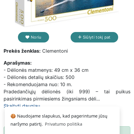
Noriu
Siūlyti tokį pat
Prekės ženklas:
Clementoni
Aprašymas:
- Dėlionės matmenys: 49 cm x 36 cm
- Dėlionės detalių skaičius: 500
- Rekomenduojama nuo: 10 m.
Pradedančiųjų dėlionės (iki 999) – tai puikus
pasirinkimas pirmiesiems žingsniams dėli...
Skaityti daugiau...
🍪 Naudojame slapukus, kad pagerintume jūsų
naršymo patirtį.
Privatumo politika
Paspauskite
ir gausite pranešimą, kai
Noriu