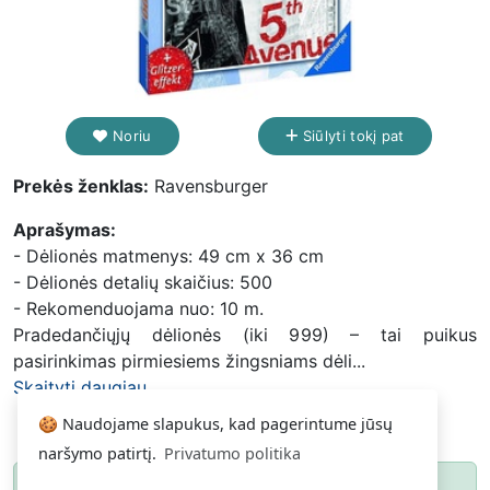
Noriu
Siūlyti tokį pat
Prekės ženklas:
Ravensburger
Aprašymas:
- Dėlionės matmenys: 49 cm x 36 cm
- Dėlionės detalių skaičius: 500
- Rekomenduojama nuo: 10 m.
Pradedančiųjų dėlionės (iki 999) – tai puikus
pasirinkimas pirmiesiems žingsniams dėli...
Skaityti daugiau...
🍪 Naudojame slapukus, kad pagerintume jūsų
naršymo patirtį.
Privatumo politika
Paspauskite
ir gausite pranešimą, kai
Noriu