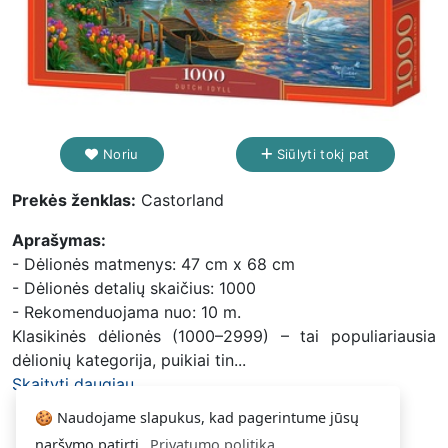
Noriu
Siūlyti tokį pat
Prekės ženklas:
Castorland
Aprašymas:
- Dėlionės matmenys: 47 cm x 68 cm
- Dėlionės detalių skaičius: 1000
- Rekomenduojama nuo: 10 m.
Klasikinės dėlionės (1000–2999) – tai populiariausia
dėlionių kategorija, puikiai tin...
Skaityti daugiau...
🍪 Naudojame slapukus, kad pagerintume jūsų
naršymo patirtį.
Privatumo politika