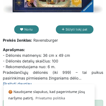
Noriu
Siūlyti tokį pat
Prekės ženklas:
Ravensburger
Aprašymas:
- Dėlionės matmenys: 36 cm x 49 cm
- Dėlionės detalių skaičius: 100
- Rekomenduojama nuo: 6 m.
Pradedančiųjų dėlionės (iki 999) – tai puikus
pasirinkimas pirmiesiems žingsniams dėlio...
Skaityti daugiau...
🍪 Naudojame slapukus, kad pagerintume jūsų
naršymo patirtį.
Privatumo politika
Paspauskite
ir gausite pranešimą, kai
Noriu