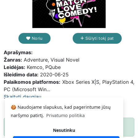
Noriu
Siūlyti tokį pat
Aprašymas:
Žanras:
Adventure, Visual Novel
Leidėjas:
Kemco, PQube
Išleidimo data:
2020-06-25
Palaikomos platformos:
Xbox Series X|S, PlayStation 4,
PC (Microsoft Win...
Skaityti daugiau...
🍪 Naudojame slapukus, kad pagerintume jūsų
naršymo patirtį.
Privatumo politika
Paspauskite
ir gausite pranešimą, kai
Noriu
Nesutinku
daiktas atsiras.