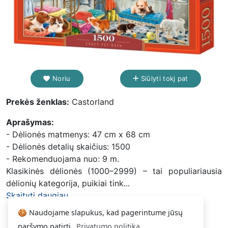
Noriu
Siūlyti tokį pat
Prekės ženklas:
Castorland
Aprašymas:
- Dėlionės matmenys: 47 cm x 68 cm
- Dėlionės detalių skaičius: 1500
- Rekomenduojama nuo: 9 m.
Klasikinės dėlionės (1000–2999) – tai populiariausia
dėlionių kategorija, puikiai tink...
Skaityti daugiau...
🍪 Naudojame slapukus, kad pagerintume jūsų
naršymo patirtį.
Privatumo politika