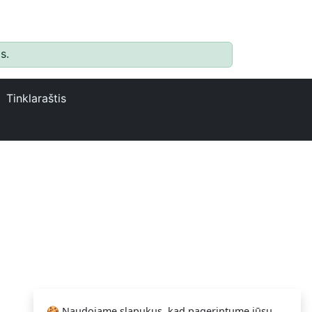
s.
Tinklaraštis
🍪 Naudojame slapukus, kad pagerintume jūsų