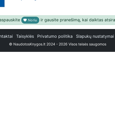
aspauskite
ir gausite pranešimą, kai daiktas atsira
Noriu
ntaktai
Taisyklės
Privatumo politika
Slapukų nustatymai
© NaudotosKnygos.lt 2024 - 2026 Visos teisės saugomos