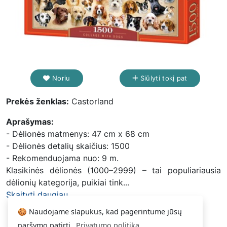
Noriu
Siūlyti tokį pat
Prekės ženklas:
Castorland
Aprašymas:
- Dėlionės matmenys: 47 cm x 68 cm
- Dėlionės detalių skaičius: 1500
- Rekomenduojama nuo: 9 m.
Klasikinės dėlionės (1000–2999) – tai populiariausia
dėlionių kategorija, puikiai tink...
Skaityti daugiau...
🍪 Naudojame slapukus, kad pagerintume jūsų
naršymo patirtį.
Privatumo politika