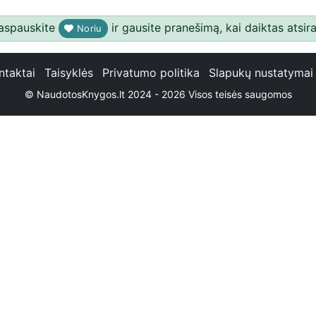
aspauskite
ir gausite pranešimą, kai daiktas atsira
Noriu
ntaktai
Taisyklės
Privatumo politika
Slapukų nustatymai
© NaudotosKnygos.lt 2024 - 2026 Visos teisės saugomos