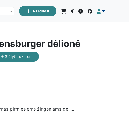
Parduoti
ensburger dėlionė
Siūlyti tokį pat
imas pirmiesiems žingsniams dėli...