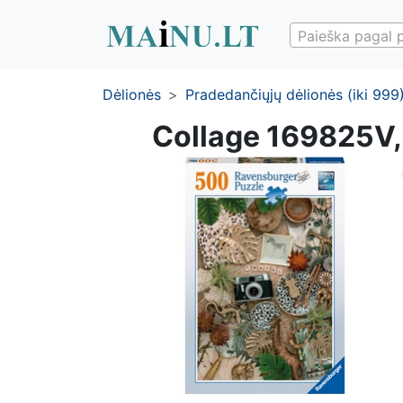
Paieška pagal 
Dėlionės
Pradedančiųjų dėlionės (iki 999
Collage 169825V,