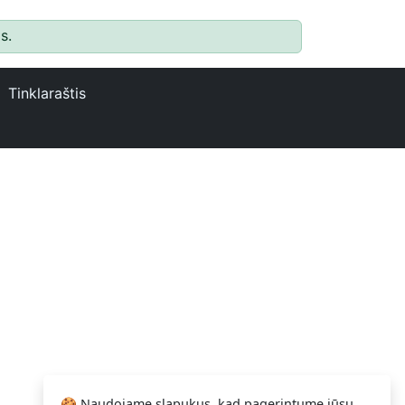
s.
Tinklaraštis
🍪 Naudojame slapukus, kad pagerintume jūsų