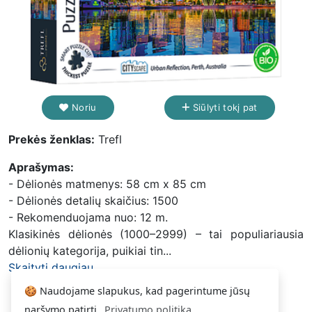
Noriu
Siūlyti tokį pat
Prekės ženklas:
Trefl
Aprašymas:
- Dėlionės matmenys: 58 cm x 85 cm
- Dėlionės detalių skaičius: 1500
- Rekomenduojama nuo: 12 m.
Klasikinės dėlionės (1000–2999) – tai populiariausia
dėlionių kategorija, puikiai tin...
Skaityti daugiau...
🍪 Naudojame slapukus, kad pagerintume jūsų
naršymo patirtį.
Privatumo politika