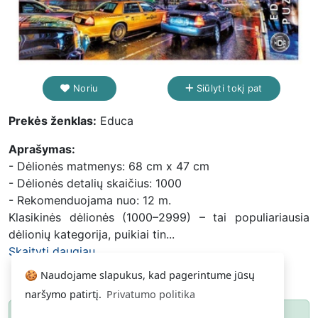
Noriu
Siūlyti tokį pat
Prekės ženklas:
Educa
Aprašymas:
- Dėlionės matmenys: 68 cm x 47 cm
- Dėlionės detalių skaičius: 1000
- Rekomenduojama nuo: 12 m.
Klasikinės dėlionės (1000–2999) – tai populiariausia
dėlionių kategorija, puikiai tin...
Skaityti daugiau...
🍪 Naudojame slapukus, kad pagerintume jūsų
naršymo patirtį.
Privatumo politika
Paspauskite
ir gausite pranešimą, kai
Noriu