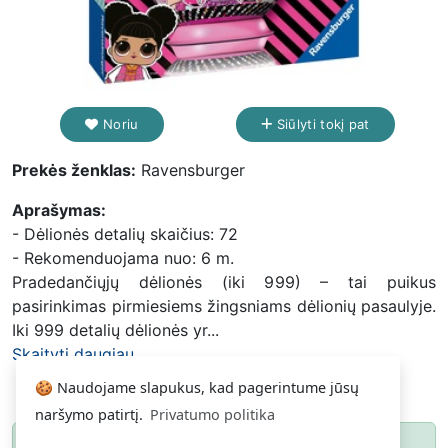
Noriu
Siūlyti tokį pat
Prekės ženklas:
Ravensburger
Aprašymas:
- Dėlionės detalių skaičius: 72
- Rekomenduojama nuo: 6 m.
Pradedančiųjų dėlionės (iki 999) – tai puikus
pasirinkimas pirmiesiems žingsniams dėlionių pasaulyje.
Iki 999 detalių dėlionės yr...
Skaityti daugiau...
🍪 Naudojame slapukus, kad pagerintume jūsų
naršymo patirtį.
Privatumo politika
Paspauskite
ir gausite pranešimą, kai
Noriu